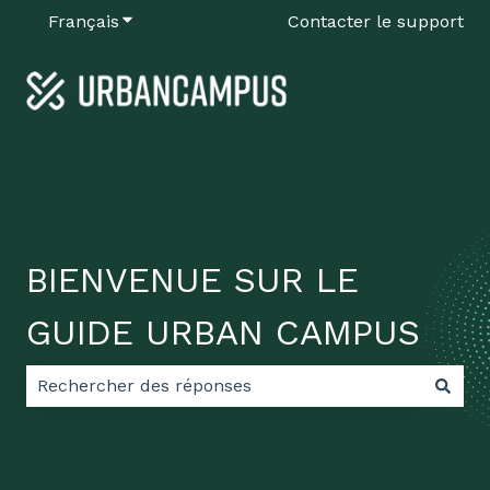
Français
Afficher le sous-menu pour les traductions
Contacter le support
Tickets
Sign
out
BIENVENUE SUR LE
GUIDE URBAN CAMPUS
Il n'y a aucune suggestion car le champ de recherch